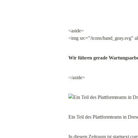
<aside>

<img src="/icons/hand_gray.svg" a
Wir führen gerade Wartungsarbei
</aside>
Ein Teil des Plattformteams in Dre
In diesem Zeitraum ist 
startnext.co