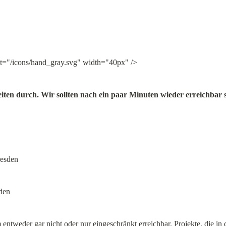
lt="/icons/hand_gray.svg" width="40px" />
ten durch. Wir sollten nach ein paar Minuten wieder erreichbar s
sden
m
 entweder gar nicht oder nur eingeschränkt erreichbar. Projekte, die in